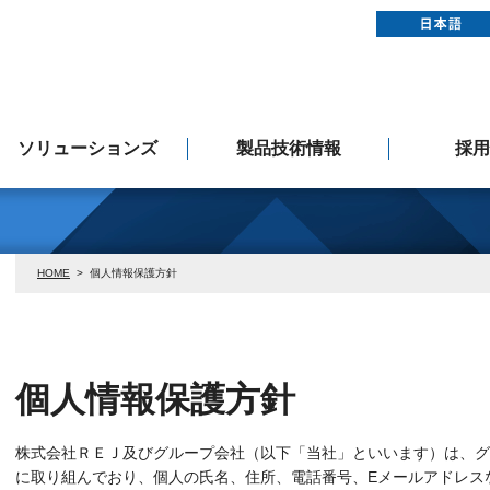
ソリューションズ
製品技術情報
採用
Rockwell Automation
ドライブシステム
アフターサービス
EMS事業案内
プロダクトインフォメーション
製品マニュアルダウンロード
製造中止品のお知らせ
コントローラー
コンバーター
ドライブ
モーター
人事
認定システムインテグレーター
HOME
>
個人情報保護方針
個人情報保護方針
株式会社ＲＥＪ及びグループ会社（以下「当社」といいます）は、グ
に取り組んでおり、個人の氏名、住所、電話番号、Eメールアドレス