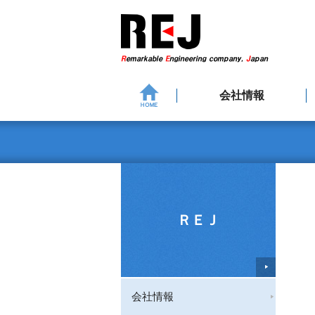
会社情報
企業理念・ビジョン
地域志向CSR方針
環境への取り組み
事業所・営業所
社長挨拶
会社概要
役員一覧
健康宣言
組織図
沿革
ＲＥＪ
会社情報