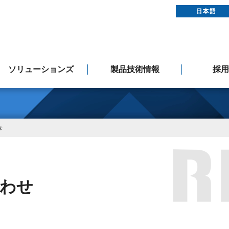
ソリューションズ
製品技術情報
採用
Rockwell Automation
ドライブシステム
アフターサービス
EMS事業案内
製品マニュアルダウンロード
製造中止品のお知らせ
製品リーフレット
コントローラー
コンバーター
ドライブ
モーター
その他
人事
認定システムインテグレーター
せ
わせ