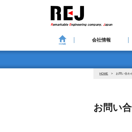
会社情報
企業理念・ビジョン
地域志向CSR方針
環境への取り組み
事業所・営業所
社長挨拶
会社概要
役員一覧
健康宣言
組織図
沿革
HOME
> お問い合わ
お問い合