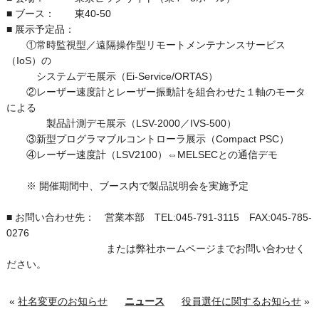
■ ブース： 東40-50
■ 展示予定品：
①常時監視型／遠隔操作型リモートメンテナンスサービス
（IoS）の
システムデモ展示（Ei-Service/ORTAS）
②レーザー速度計とレーザー振動計を組合わせた１軸のモータ
による
製品計測デモ展示（LSV-2000／IVS-500）
③新型プログラマブルコントローラ展示（Compact PSC）
④レーザー速度計（LSV2100）⇔MELSECとの通信デモ
※ 開催期間中、ブース内で製品説明会を実施予定
■ お問い合わせ先： 営業本部 TEL:045-791-3115 FAX:045-785-
0276
または弊社ホームページまでお問い合わせく
ださい。
«
社名変更のお知らせ
ニュース
役員選任に関するお知らせ
»