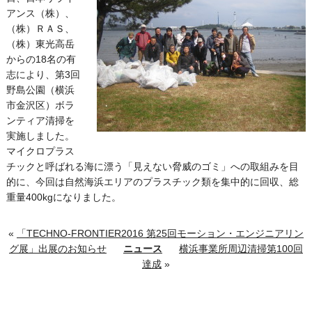
アンス（株）、
（株）ＲＡＳ、
（株）東光高岳
からの18名の有
志により、第3回
野島公園（横浜
市金沢区）ボラ
ンティア清掃を
実施しました。
マイクロプラス
チックと呼ばれる海に漂う「見えない脅威のゴミ」への取組みを目
的に、今回は自然海浜エリアのプラスチック類を集中的に回収、総
重量400kgになりました。
«
「TECHNO-FRONTIER2016 第25回モーション・エンジニアリン
グ展」出展のお知らせ
ニュース
横浜事業所周辺清掃第100回
達成
»